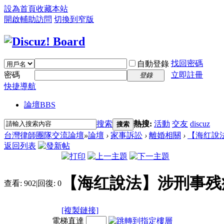
設為首頁
收藏本站
開啟輔助訪問
切換到窄版
找回密碼
自動登錄
密碼
立即註冊
登錄
快捷導航
論壇
BBS
搜索
熱搜:
活動
交友
discuz
搜索
台灣律師團隊交流論壇
»
論壇
›
家事訴訟
›
離婚相關
›
【海红說
返回列表
【海红說法】涉刑事残
查看:
902
|
回復:
0
[複製鏈接]
電梯直達