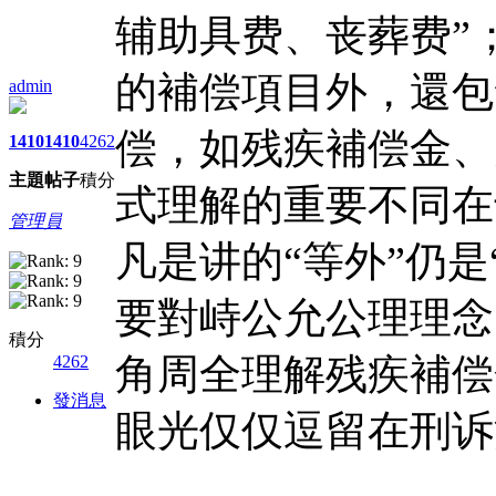
辅助具费、丧葬费”
的補偿項目外，還包
admin
偿，如残疾補偿金、
1410
1410
4262
主題
帖子
積分
式理解的重要不同在
管理員
凡是讲的“等外”仍
要對峙公允公理理念
積分
角周全理解残疾補偿
4262
發消息
眼光仅仅逗留在刑诉