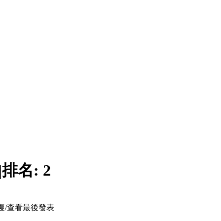
|
排名:
2
復/查看
最後發表