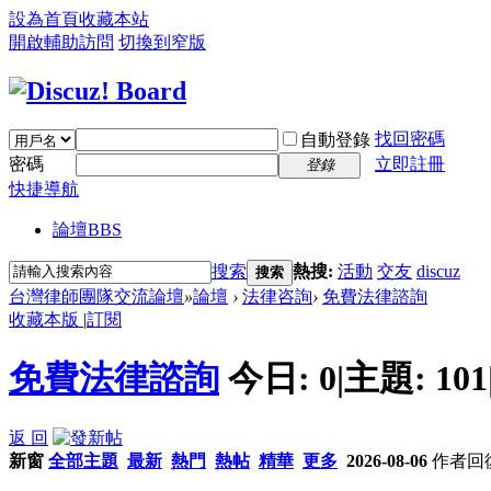
設為首頁
收藏本站
開啟輔助訪問
切換到窄版
找回密碼
自動登錄
密碼
立即註冊
登錄
快捷導航
論壇
BBS
搜索
熱搜:
活動
交友
discuz
搜索
台灣律師團隊交流論壇
»
論壇
›
法律咨詢
›
免費法律諮詢
收藏本版
|
訂閱
免費法律諮詢
今日:
0
|
主題:
101
返 回
新窗
全部主題
最新
熱門
熱帖
精華
更多
2026-08-06
作者
回