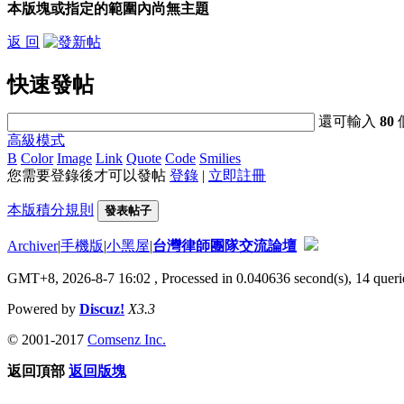
本版塊或指定的範圍內尚無主題
返 回
快速發帖
還可輸入
80
高級模式
B
Color
Image
Link
Quote
Code
Smilies
您需要登錄後才可以發帖
登錄
|
立即註冊
本版積分規則
發表帖子
Archiver
|
手機版
|
小黑屋
|
台灣律師團隊交流論壇
GMT+8, 2026-8-7 16:02
, Processed in 0.040636 second(s), 14 querie
Powered by
Discuz!
X3.3
© 2001-2017
Comsenz Inc.
返回頂部
返回版塊