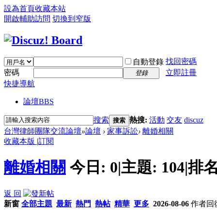
設為首頁
收藏本站
開啟輔助訪問
切換到窄版
找回密碼
自動登錄
密碼
立即註冊
登錄
快捷導航
論壇
BBS
搜索
熱搜:
活動
交友
discuz
搜索
台灣律師團隊交流論壇
»
論壇
›
家事訴訟
›
離婚相關
收藏本版
|
訂閱
離婚相關
今日:
0
|
主題:
104
|
排名
返 回
新窗
全部主題
最新
熱門
熱帖
精華
更多
2026-08-06
作者
回